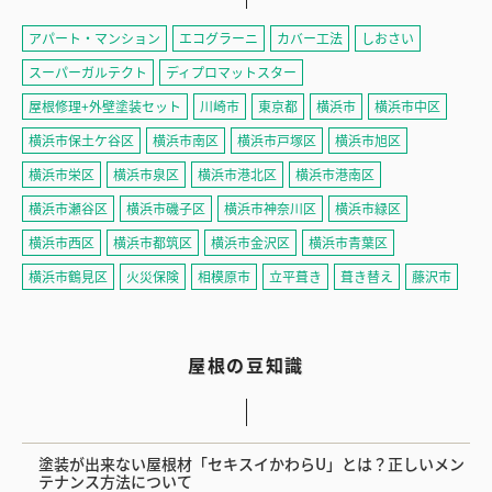
アパート・マンション
エコグラーニ
カバー工法
しおさい
スーパーガルテクト
ディプロマットスター
屋根修理+外壁塗装セット
川崎市
東京都
横浜市
横浜市中区
横浜市保土ケ谷区
横浜市南区
横浜市戸塚区
横浜市旭区
横浜市栄区
横浜市泉区
横浜市港北区
横浜市港南区
横浜市瀬谷区
横浜市磯子区
横浜市神奈川区
横浜市緑区
横浜市西区
横浜市都筑区
横浜市金沢区
横浜市青葉区
横浜市鶴見区
火災保険
相模原市
立平葺き
葺き替え
藤沢市
屋根の豆知識
塗装が出来ない屋根材「セキスイかわらU」とは？正しいメン
テナンス方法について