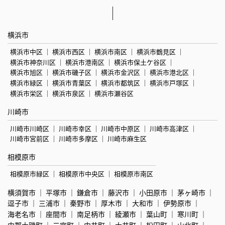
横浜市
横浜市中区
横浜市西区
横浜市南区
横浜市鶴見区
横浜市神奈川区
横浜市港南区
横浜市保土ケ谷区
横浜市旭区
横浜市磯子区
横浜市金沢区
横浜市港北区
横浜市緑区
横浜市青葉区
横浜市都筑区
横浜市戸塚区
横浜市栄区
横浜市泉区
横浜市瀬谷区
川崎市
川崎市川崎区
川崎市幸区
川崎市中原区
川崎市高津区
川崎市宮前区
川崎市多摩区
川崎市麻生区
相模原市
相模原市緑区
相模原市中央区
相模原市南区
横須賀市
平塚市
鎌倉市
藤沢市
小田原市
茅ヶ崎市
逗子市
三浦市
秦野市
厚木市
大和市
伊勢原市
海老名市
座間市
南足柄市
綾瀬市
葉山町
寒川町
中郡大磯町
二宮町
中井町
大井町
松田町
山北町