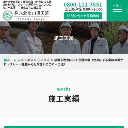
横浜市港南区にて屋根修理（台風による隅
0800-111-3551
棟の剥がれ・スレート屋根からしおさいに
MENU
カバー工法）｜株式会社山田工芸
土日祝対応 9:00〜20:00
問い合わせ見積無料
施工実績
ホーム
施工実績
屋根修理
横浜市港南区にて屋根修理（台風による隅棟の剥が
れ・スレート屋根からしおさいにカバー工法）
施工実績