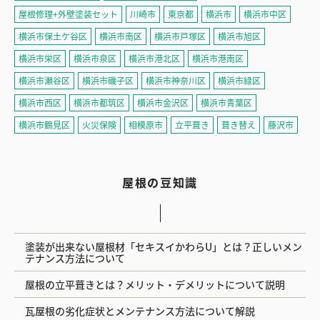
屋根修理+外壁塗装セット
川崎市
東京都
横浜市
横浜市中区
横浜市保土ケ谷区
横浜市南区
横浜市戸塚区
横浜市旭区
横浜市栄区
横浜市泉区
横浜市港北区
横浜市港南区
横浜市瀬谷区
横浜市磯子区
横浜市神奈川区
横浜市緑区
横浜市西区
横浜市都筑区
横浜市金沢区
横浜市青葉区
横浜市鶴見区
火災保険
相模原市
立平葺き
葺き替え
藤沢市
屋根の豆知識
塗装が出来ない屋根材「セキスイかわらU」とは？正しいメン
テナンス方法について
屋根の立平葺きとは？メリット・デメリットについて説明
瓦屋根の劣化症状とメンテナンス方法について解説