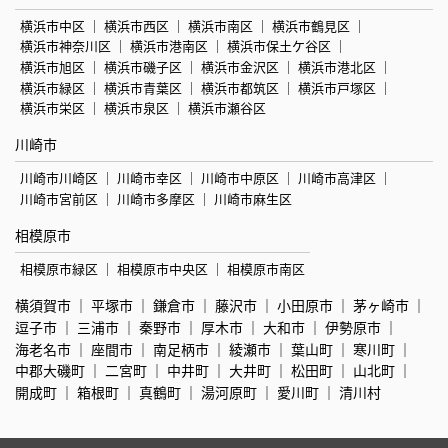
横浜市中区
横浜市西区
横浜市南区
横浜市鶴見区
横浜市神奈川区
横浜市港南区
横浜市保土ケ谷区
横浜市旭区
横浜市磯子区
横浜市金沢区
横浜市港北区
横浜市緑区
横浜市青葉区
横浜市都筑区
横浜市戸塚区
横浜市栄区
横浜市泉区
横浜市瀬谷区
川崎市
川崎市川崎区
川崎市幸区
川崎市中原区
川崎市高津区
川崎市宮前区
川崎市多摩区
川崎市麻生区
相模原市
相模原市緑区
相模原市中央区
相模原市南区
横須賀市
平塚市
鎌倉市
藤沢市
小田原市
茅ヶ崎市
逗子市
三浦市
秦野市
厚木市
大和市
伊勢原市
海老名市
座間市
南足柄市
綾瀬市
葉山町
寒川町
中郡大磯町
二宮町
中井町
大井町
松田町
山北町
開成町
箱根町
真鶴町
湯河原町
愛川町
清川村