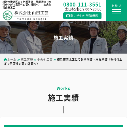
横浜市港北区にて外壁塗装・屋根塗装〈吹
0800-111-3551
付仕上げで意匠性の高い外観へ〉｜株式会
MENU
社山田工芸
土日祝対応 9:00〜20:00
問い合わせ見積無料
施工実績
ホーム
施工実績
その他工事
横浜市港北区にて外壁塗装・屋根塗装〈吹付仕上
げで意匠性の高い外観へ〉
施工実績