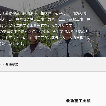
田工芸は神奈川県横浜市・相模原市を中心に、雨漏り修
フォーム・屋根葺き替え工事・カバー工法・雨樋工事・屋
など、屋根に関する工事一式を行っております。
件以上の実績の中で培った確かな技術、そして何より「安心！
！」をモットーに、山田工芸がお客様一人一人の屋根に関
解決いたします。
〉・外壁塗装
最新施工実績