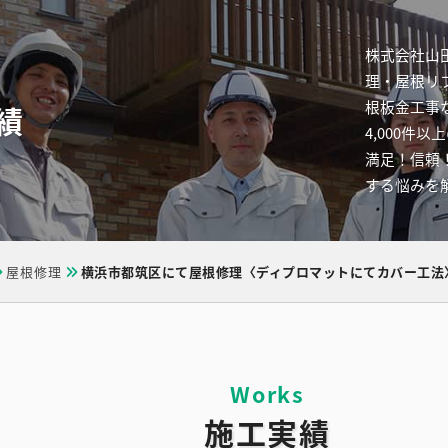
株式会社山
理・屋根リ
根板金工事
績
4,000
満足！信頼
する悩みを
屋根修理
横浜市都筑区にて屋根修理〈ディプロマットにてカバー工法
施工実績