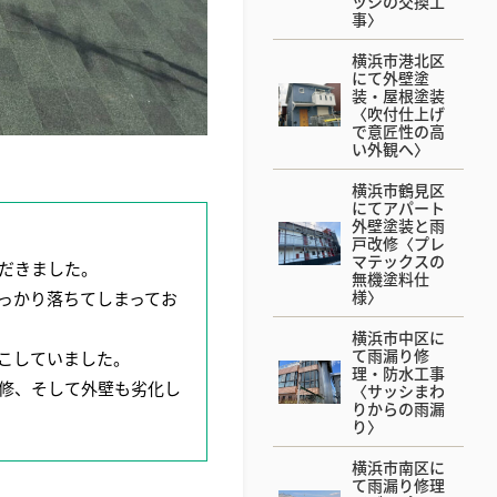
ッシの交換工
事〉
横浜市港北区
にて外壁塗
装・屋根塗装
〈吹付仕上げ
で意匠性の高
い外観へ〉
横浜市鶴見区
にてアパート
外壁塗装と雨
戸改修〈プレ
マテックスの
だきました。
無機塗料仕
様〉
っかり落ちてしまってお
横浜市中区に
て雨漏り修
こしていました。
理・防水工事
修、そして外壁も劣化し
〈サッシまわ
りからの雨漏
り〉
横浜市南区に
て雨漏り修理