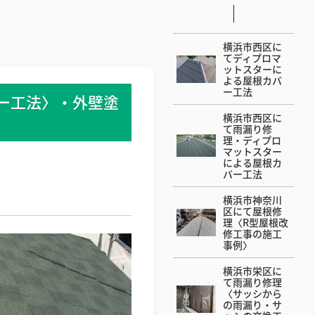
横浜市西区に
てディプロマ
ットスターに
よる屋根カバ
ー工法
ー工法〉・外壁塗
横浜市西区に
て雨漏り修
理・ディプロ
マットスター
による屋根カ
バー工法
横浜市神奈川
区にて屋根修
理〈R型屋根改
修工事の施工
事例〉
横浜市栄区に
て雨漏り修理
〈サッシから
の雨漏り・サ