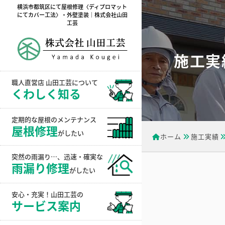
横浜市都筑区にて屋根修理〈ディプロマット
にてカバー工法〉・外壁塗装｜株式会社山田
工芸
施工実
職人直営店 山田工芸について
くわしく知る
定期的な屋根のメンテナンス
屋根修理
がしたい
ホーム
施工実績
突然の雨漏り…、迅速・確実な
雨漏り修理
がしたい
安心・充実！山田工芸の
サービス案内