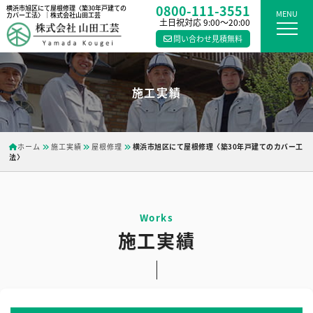
0800-111-3551
横浜市旭区にて屋根修理〈築30年戸建ての
MENU
カバー工法〉｜株式会社山田工芸
土日祝対応 9:00〜20:00
問い合わせ見積無料
施工実績
ホーム
施工実績
屋根修理
横浜市旭区にて屋根修理〈築30年戸建てのカバー工
法〉
施工実績