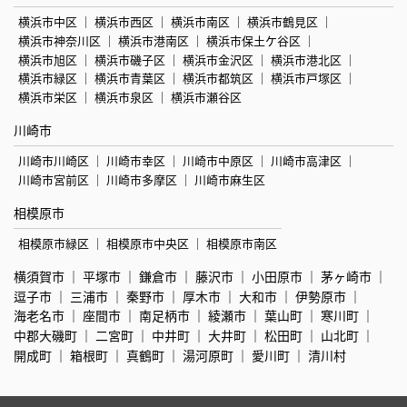
横浜市中区
横浜市西区
横浜市南区
横浜市鶴見区
横浜市神奈川区
横浜市港南区
横浜市保土ケ谷区
横浜市旭区
横浜市磯子区
横浜市金沢区
横浜市港北区
横浜市緑区
横浜市青葉区
横浜市都筑区
横浜市戸塚区
横浜市栄区
横浜市泉区
横浜市瀬谷区
川崎市
川崎市川崎区
川崎市幸区
川崎市中原区
川崎市高津区
川崎市宮前区
川崎市多摩区
川崎市麻生区
相模原市
相模原市緑区
相模原市中央区
相模原市南区
横須賀市
平塚市
鎌倉市
藤沢市
小田原市
茅ヶ崎市
逗子市
三浦市
秦野市
厚木市
大和市
伊勢原市
海老名市
座間市
南足柄市
綾瀬市
葉山町
寒川町
中郡大磯町
二宮町
中井町
大井町
松田町
山北町
開成町
箱根町
真鶴町
湯河原町
愛川町
清川村