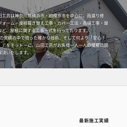
田工芸は神奈川県横浜市・相模原市を中心に、雨漏り修
フォーム・屋根葺き替え工事・カバー工法・雨樋工事・屋
など、屋根に関する工事一式を行っております。
件以上の実績の中で培った確かな技術、そして何より「安心！
！」をモットーに、山田工芸がお客様一人一人の屋根に関
解決いたします。
最新施工実績