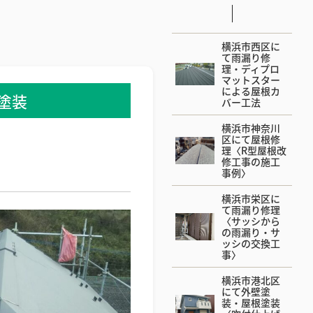
横浜市西区に
て雨漏り修
理・ディプロ
マットスター
による屋根カ
塗装
バー工法
横浜市神奈川
区にて屋根修
理〈R型屋根改
修工事の施工
事例〉
横浜市栄区に
て雨漏り修理
〈サッシから
の雨漏り・サ
ッシの交換工
事〉
横浜市港北区
にて外壁塗
装・屋根塗装