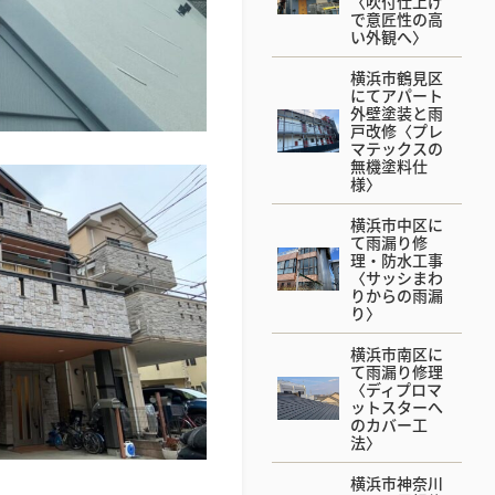
〈吹付仕上げ
で意匠性の高
い外観へ〉
横浜市鶴見区
にてアパート
外壁塗装と雨
戸改修〈プレ
マテックスの
無機塗料仕
様〉
横浜市中区に
て雨漏り修
理・防水工事
〈サッシまわ
りからの雨漏
り〉
横浜市南区に
て雨漏り修理
〈ディプロマ
ットスターへ
のカバー工
法〉
横浜市神奈川