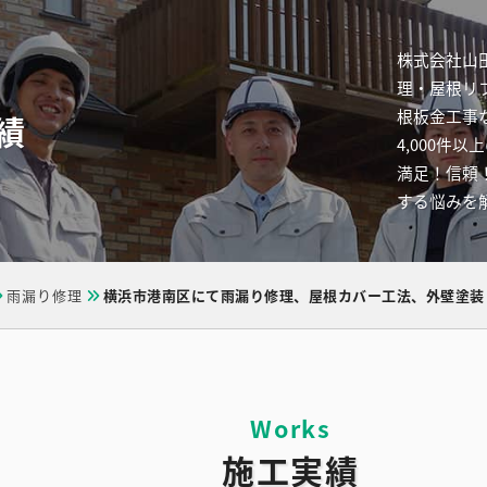
株式会社山
理・屋根リ
根板金工事
績
4,000
満足！信頼
する悩みを
雨漏り修理
横浜市港南区にて雨漏り修理、屋根カバー工法、外壁塗装
施工実績