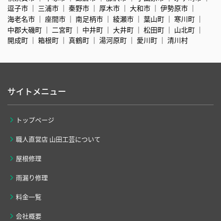
逗子市
三浦市
秦野市
厚木市
大和市
伊勢原市
海老名市
座間市
南足柄市
綾瀬市
葉山町
寒川町
中郡大磯町
二宮町
中井町
大井町
松田町
山北町
開成町
箱根町
真鶴町
湯河原町
愛川町
清川村
サイトメニュー
トップページ
職人直営店 山田工芸について
屋根修理
雨漏り修理
料金一覧
会社概要