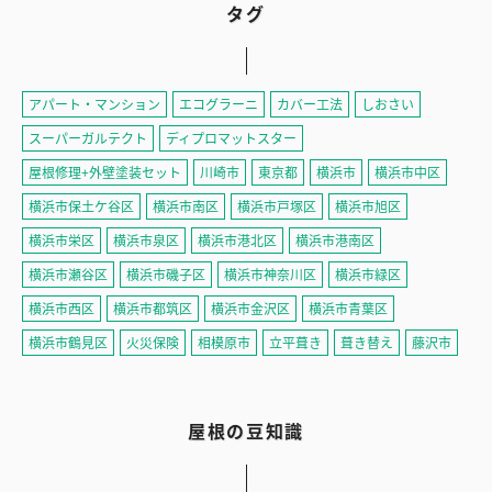
タグ
アパート・マンション
エコグラーニ
カバー工法
しおさい
スーパーガルテクト
ディプロマットスター
屋根修理+外壁塗装セット
川崎市
東京都
横浜市
横浜市中区
横浜市保土ケ谷区
横浜市南区
横浜市戸塚区
横浜市旭区
横浜市栄区
横浜市泉区
横浜市港北区
横浜市港南区
横浜市瀬谷区
横浜市磯子区
横浜市神奈川区
横浜市緑区
横浜市西区
横浜市都筑区
横浜市金沢区
横浜市青葉区
横浜市鶴見区
火災保険
相模原市
立平葺き
葺き替え
藤沢市
屋根の豆知識