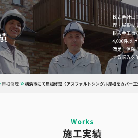
株式会社山
理・屋根リ
根板金工事
績
4,000
満足！信頼
する悩みを
屋根修理
横浜市にて屋根修理〈アスファルトシングル屋根をカバー工
施工実績