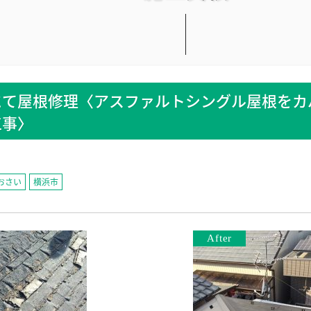
にて屋根修理〈アスファルトシングル屋根をカ
工事〉
おさい
横浜市