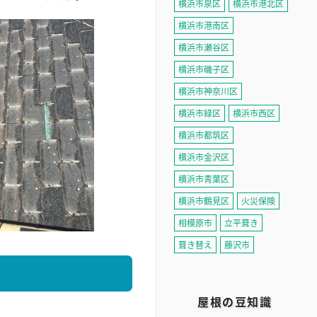
横浜市泉区
横浜市港北区
横浜市港南区
横浜市瀬谷区
横浜市磯子区
横浜市神奈川区
横浜市緑区
横浜市西区
横浜市都筑区
横浜市金沢区
横浜市青葉区
横浜市鶴見区
火災保険
相模原市
立平葺き
葺き替え
藤沢市
屋根の豆知識