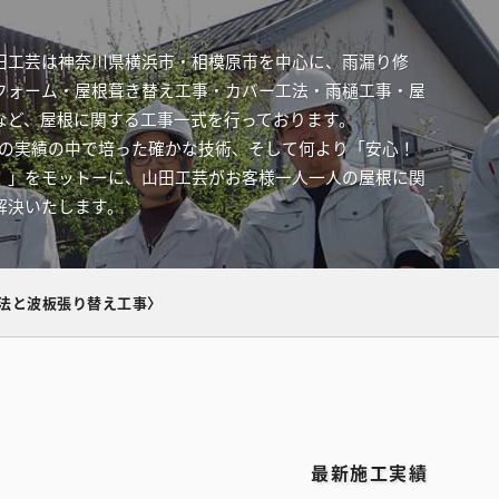
田工芸は神奈川県横浜市・相模原市を中心に、雨漏り修
フォーム・屋根葺き替え工事・カバー工法・雨樋工事・屋
など、屋根に関する工事一式を行っております。
件以上の実績の中で培った確かな技術、そして何より「安心！
！」をモットーに、山田工芸がお客様一人一人の屋根に関
解決いたします。
法と波板張り替え工事〉
最新施工実績