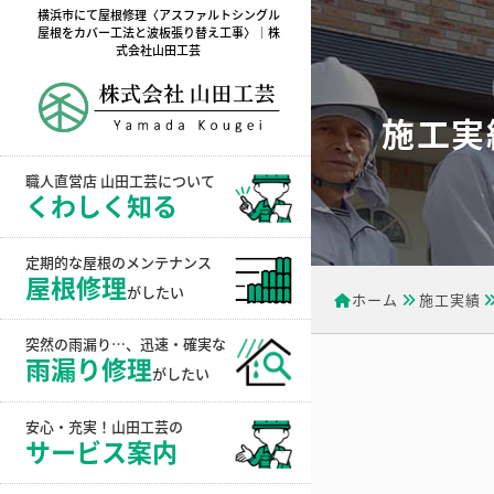
横浜市にて屋根修理〈アスファルトシングル
屋根をカバー工法と波板張り替え工事〉｜株
式会社山田工芸
施工実
職人直営店 山田工芸について
くわしく知る
定期的な屋根のメンテナンス
屋根修理
がしたい
ホーム
施工実績
突然の雨漏り…、迅速・確実な
雨漏り修理
がしたい
安心・充実！山田工芸の
サービス案内