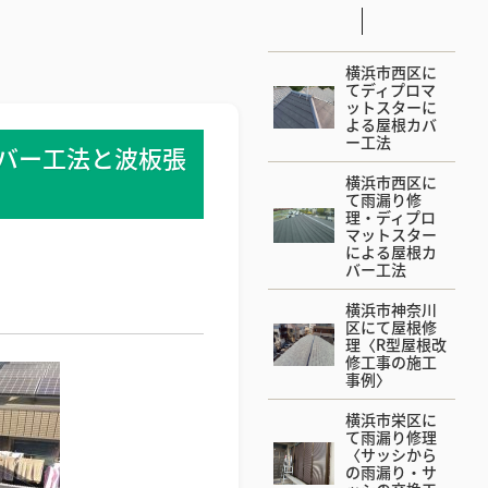
横浜市西区に
てディプロマ
ットスターに
よる屋根カバ
ー工法
バー工法と波板張
横浜市西区に
て雨漏り修
理・ディプロ
マットスター
による屋根カ
バー工法
横浜市神奈川
区にて屋根修
理〈R型屋根改
修工事の施工
事例〉
横浜市栄区に
て雨漏り修理
〈サッシから
の雨漏り・サ