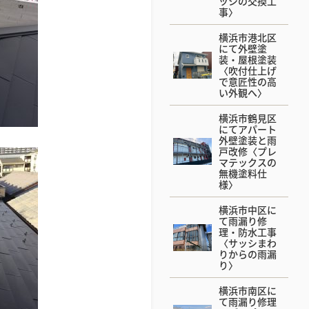
ッシの交換工
事〉
横浜市港北区
にて外壁塗
装・屋根塗装
〈吹付仕上げ
で意匠性の高
い外観へ〉
横浜市鶴見区
にてアパート
外壁塗装と雨
戸改修〈プレ
マテックスの
無機塗料仕
様〉
横浜市中区に
て雨漏り修
理・防水工事
〈サッシまわ
りからの雨漏
り〉
横浜市南区に
て雨漏り修理