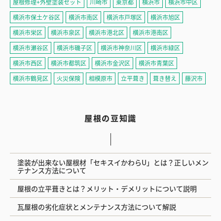
屋根修理+外壁塗装セット
川崎市
東京都
横浜市
横浜市中区
横浜市保土ケ谷区
横浜市南区
横浜市戸塚区
横浜市旭区
横浜市栄区
横浜市泉区
横浜市港北区
横浜市港南区
横浜市瀬谷区
横浜市磯子区
横浜市神奈川区
横浜市緑区
横浜市西区
横浜市都筑区
横浜市金沢区
横浜市青葉区
横浜市鶴見区
火災保険
相模原市
立平葺き
葺き替え
藤沢市
屋根の豆知識
塗装が出来ない屋根材「セキスイかわらU」とは？正しいメン
テナンス方法について
屋根の立平葺きとは？メリット・デメリットについて説明
瓦屋根の劣化症状とメンテナンス方法について解説