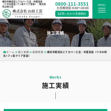
横浜市鶴見区にてカバー工法・外壁塗装
0800-111-3551
〈ツタの除去+フッ素クリア塗装〉｜株式会
MENU
社山田工芸
土日祝対応 9:00〜20:00
問い合わせ見積無料
施工実績
ホーム
施工実績
屋根修理
横浜市鶴見区にてカバー工法・外壁塗装〈ツタの除
去+フッ素クリア塗装〉
施工実績