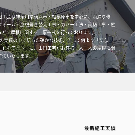
田工芸は神奈川県横浜市・相模原市を中心に、雨漏り修
フォーム・屋根葺き替え工事・カバー工法・雨樋工事・屋
など、屋根に関する工事一式を行っております。
件以上の実績の中で培った確かな技術、そして何より「安心！
！」をモットーに、山田工芸がお客様一人一人の屋根に関
解決いたします。
最新施工実績