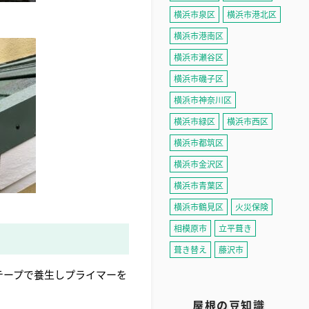
横浜市泉区
横浜市港北区
横浜市港南区
横浜市瀬谷区
横浜市磯子区
横浜市神奈川区
横浜市緑区
横浜市西区
横浜市都筑区
横浜市金沢区
横浜市青葉区
横浜市鶴見区
火災保険
相模原市
立平葺き
葺き替え
藤沢市
テープで養生しプライマーを
屋根の豆知識