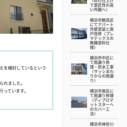
〈吹付仕上げ
で意匠性の高
い外観へ〉
横浜市鶴見区
にてアパート
外壁塗装と雨
戸改修〈プレ
マテックスの
無機塗料仕
様〉
横浜市中区に
て雨漏り修
理・防水工事
えを検討しているという
〈サッシまわ
りからの雨漏
り〉
られました。
行っています。
横浜市南区に
て雨漏り修理
〈ディプロマ
ットスターへ
のカバー工
法〉
横浜市神奈川