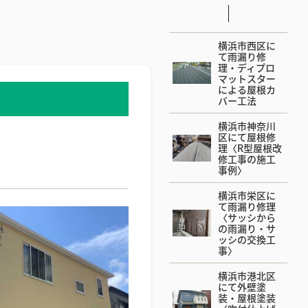
横浜市西区に
て雨漏り修
理・ディプロ
マットスター
による屋根カ
バー工法
横浜市神奈川
区にて屋根修
理〈R型屋根改
修工事の施工
事例〉
横浜市栄区に
て雨漏り修理
〈サッシから
の雨漏り・サ
ッシの交換工
事〉
横浜市港北区
にて外壁塗
装・屋根塗装