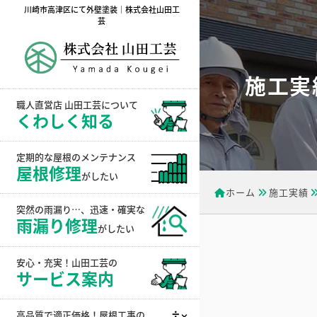
川崎市高津区にて外壁塗装｜株式会社山田工
芸
施工実
職人直営店 山田工芸について
くわしく知る
定期的な屋根のメンテナンス
屋根修理
がしたい
ホーム
施工実績
突然の雨漏り…、迅速・確実な
雨漏り修理
がしたい
安心・充実！山田工芸の
サービス案内
高品質で適正価格！屋根工事の