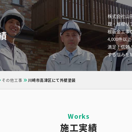
株式会社山
理・屋根リ
根板金工事
績
4,000
満足！信頼
する悩みを
その他工事
川崎市高津区にて外壁塗装
施工実績