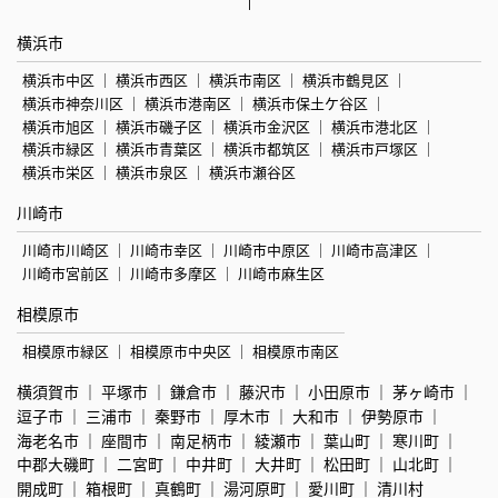
横浜市
横浜市中区
横浜市西区
横浜市南区
横浜市鶴見区
横浜市神奈川区
横浜市港南区
横浜市保土ケ谷区
横浜市旭区
横浜市磯子区
横浜市金沢区
横浜市港北区
横浜市緑区
横浜市青葉区
横浜市都筑区
横浜市戸塚区
横浜市栄区
横浜市泉区
横浜市瀬谷区
川崎市
川崎市川崎区
川崎市幸区
川崎市中原区
川崎市高津区
川崎市宮前区
川崎市多摩区
川崎市麻生区
相模原市
相模原市緑区
相模原市中央区
相模原市南区
横須賀市
平塚市
鎌倉市
藤沢市
小田原市
茅ヶ崎市
逗子市
三浦市
秦野市
厚木市
大和市
伊勢原市
海老名市
座間市
南足柄市
綾瀬市
葉山町
寒川町
中郡大磯町
二宮町
中井町
大井町
松田町
山北町
開成町
箱根町
真鶴町
湯河原町
愛川町
清川村