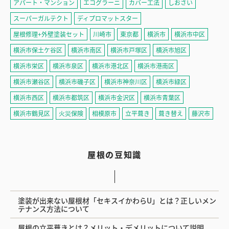
アパート・マンション
エコグラーニ
カバー工法
しおさい
スーパーガルテクト
ディプロマットスター
屋根修理+外壁塗装セット
川崎市
東京都
横浜市
横浜市中区
横浜市保土ケ谷区
横浜市南区
横浜市戸塚区
横浜市旭区
横浜市栄区
横浜市泉区
横浜市港北区
横浜市港南区
横浜市瀬谷区
横浜市磯子区
横浜市神奈川区
横浜市緑区
横浜市西区
横浜市都筑区
横浜市金沢区
横浜市青葉区
横浜市鶴見区
火災保険
相模原市
立平葺き
葺き替え
藤沢市
屋根の豆知識
塗装が出来ない屋根材「セキスイかわらU」とは？正しいメン
テナンス方法について
屋根の立平葺きとは？メリット・デメリットについて説明