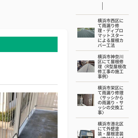
横浜市西区に
て雨漏り修
理・ディプロ
マットスター
による屋根カ
バー工法
横浜市神奈川
区にて屋根修
理〈R型屋根改
修工事の施工
事例〉
横浜市栄区に
て雨漏り修理
〈サッシから
の雨漏り・サ
ッシの交換工
事〉
横浜市港北区
にて外壁塗
装・屋根塗装