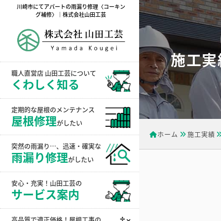
川崎市にてアパートの雨漏り修理〈コーキン
グ補修〉｜株式会社山田工芸
施工実
職人直営店 山田工芸について
くわしく知る
定期的な屋根のメンテナンス
屋根修理
がしたい
ホーム
施工実績
突然の雨漏り…、迅速・確実な
雨漏り修理
がしたい
安心・充実！山田工芸の
サービス案内
高品質で適正価格！屋根工事の