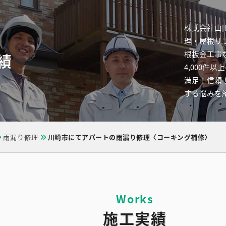
株式会社山
理・屋根リ
根板金工事
績
4,000
満足！信頼
する悩みを
雨漏り修理
川崎市にてアパートの雨漏り修理〈コーキング補修〉
施工実績