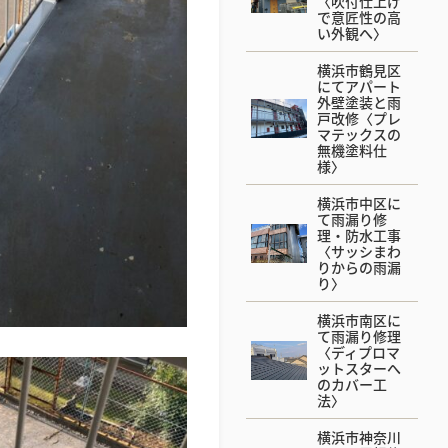
〈吹付仕上げ
で意匠性の高
い外観へ〉
横浜市鶴見区
にてアパート
外壁塗装と雨
戸改修〈プレ
マテックスの
無機塗料仕
様〉
横浜市中区に
て雨漏り修
理・防水工事
〈サッシまわ
りからの雨漏
り〉
横浜市南区に
て雨漏り修理
〈ディプロマ
ットスターへ
のカバー工
法〉
横浜市神奈川