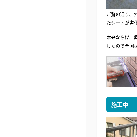
ご覧の通り、
たシートが劣
本来ならば、
したので今回
施工中