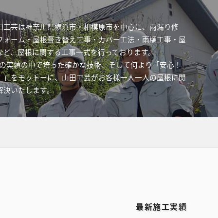
田工芸は神奈川県横浜市・相模原市を中心に、雨漏り修
フォーム・屋根葺き替え工事・カバー工法・雨樋工事・屋
など、屋根に関する工事一式を行っております。
件以上の実績の中で培った確かな技術、そして何より「安心！
！」をモットーに、山田工芸がお客様一人一人の屋根に関
解決いたします。
最新施工実績